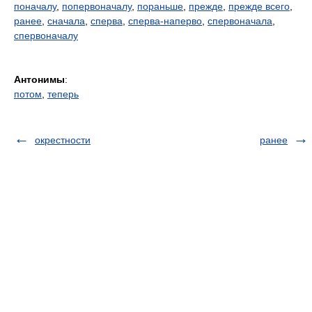
поначалу
,
попервоначалу
,
пораньше
,
прежде
,
прежде всего
,
ранее
,
сначала
,
сперва
,
сперва-наперво
,
спервоначала
,
спервоначалу
Антонимы
:
потом
,
теперь
окрестности
ранее