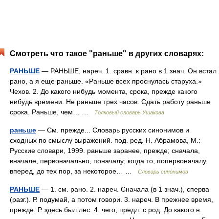
Смотреть что такое "раньше" в других словарях:
РАНЬШЕ
— РАНЬШЕ, нареч. 1. сравн. к рано в 1 знач. Он встал
рано, а я еще раньше. «Раньше всех проснулась старуха.»
Чехов. 2. До какого нибудь момента, срока, прежде какого
нибудь времени. Не раньше трех часов. Сдать работу раньше
срока. Раньше, чем… …
Толковый словарь Ушакова
раньше
— См. прежде... Словарь русских синонимов и
сходных по смыслу выражений. под. ред. Н. Абрамова, М.:
Русские словари, 1999. раньше заранее, прежде; сначала,
вначале, первоначально, поначалу; когда то, попервоначалу,
вперед, до тех пор, за некоторое… …
Словарь синонимов
РАНЬШЕ
— 1. см. рано. 2. нареч. Сначала (в 1 знач.), сперва
(разг.). Р. подумай, а потом говори. 3. нареч. В прежнее время,
прежде. Р. здесь был лес. 4. чего, предл. с род. До какого н.