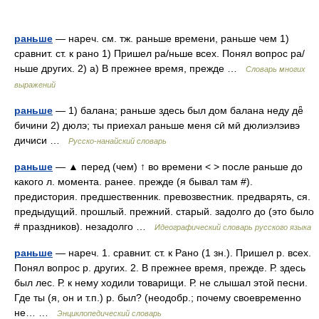
раньше
— нареч. см. тж. раньше времени, раньше чем 1)
сравнит. ст. к рано 1) Пришел ра/ньше всех. Понял вопрос ра/
ньше других. 2) а) В прежнее время, прежде …
Словарь многих
выражений
раньше
— 1) балана; раньше здесь был дом балана неду дё̄
бичини 2) дюлэ; ты приехал раньше меня сӣ мӣ дюлиэлэивэ
дичиси …
Русско-нанайский словарь
раньше
— ▲ перед (чем) ↑ во времени < > после раньше до
какого л. момента. ранее. прежде (я бывал там #).
предистория. предшественник. превозвестник. предварять, ся.
предыдущий. прошлый. прежний. старый. задолго до (это было
# праздников). незадолго …
Идеографический словарь русского языка
раньше
— нареч. 1. сравнит. ст. к Рано (1 зн.). Пришел р. всех.
Понял вопрос р. других. 2. В прежнее время, прежде. Р. здесь
был лес. Р. к нему ходили товарищи. Р. не слышал этой песни.
Где ты (я, он и т.п.) р. был? (неодобр.; почему своевременно
не… …
Энциклопедический словарь