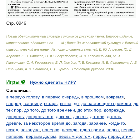
Стр. 0946
Новый объяснительный словарь синонимов русского языка. Второе издание,
исправленное и дополненное. . — М.; Вена: Языки славянской культуры: Венский
славистический альманах
.
Авторы словарных статей: В. Ю. Апресян, Ю. Д.
Апресян, Е. Э. Бабаева, О. Ю. Богуславская, И. В. Галактионова, М. Я.
Гловинская, С. А. Григорьева, Б. Л. Иомдин, Т. В. Крылова, И. Б. Левонтина, А. В.
Птенцова, А. В. Санников, Е. В. Урысон. Под общим руковод
.
2004
.
Игры ⚽
Нужно сделать НИР?
Синонимы
:
в первую голову
,
в первую очередь
,
в прошлом
,
вовремя
,
вперед
,
встарину
,
встарь
,
выше
,
до
,
до настоящего времени
,
до
тех пор
,
до того
,
до того времени
,
до этих пор
,
допрежде
,
допрежь
,
допрежь того
,
доселе
,
досель
,
дотоле
,
дотоль
,
древле
,
за некоторое время до
,
загодя
,
заранее
,
когда-то
,
назад
,
накануне
,
наперво
,
некогда
,
одно время
,
перво
,
перво-
наперво
,
первым делом
,
первым долгом
,
перед
,
перед этим
,